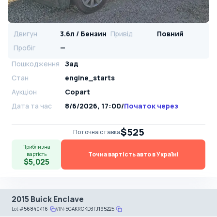
Двигун
3.6л / Бензин
Привід
Повний
Пробіг
—
Пошкодження
Зад
Стан
engine_starts
Аукціон
Copart
Дата та час
8/6/2026, 17:00
/
Початок через
$525
Поточна ставка
Приблизна
Точна вартість авто в Україні
вартість
$5,025
2015 Buick Enclave
Lot
#
56840416
VIN:
5GAKRCKD3FJ195225