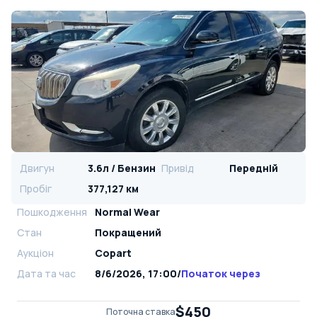
Двигун
3.6л / Бензин
Привід
Передній
Пробіг
377,127 км
Пошкодження
Normal Wear
Стан
Покращений
Аукціон
Copart
Дата та час
8/6/2026, 17:00
/
Початок через
$450
Поточна ставка