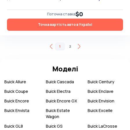
$0
Поточна ставка
Точна вартість авто в Україні
1
2
Моделі
Buick
Allure
Buick
Cascada
Buick
Century
Buick
Coupe
Buick
Electra
Buick
Enclave
Buick
Encore
Buick
Encore GX
Buick
Envision
Buick
Envista
Buick
Estate
Buick
Excelle
Wagon
Buick
GL8
Buick
GS
Buick
LaCrosse