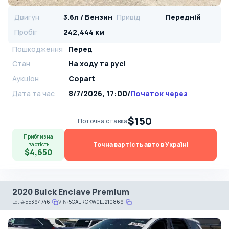
Двигун
3.6л / Бензин
Привід
Передній
Пробіг
242,444 км
Пошкодження
Перед
Стан
На ​​ходу та русі
Аукціон
Copart
Дата та час
8/7/2026, 17:00
/
Початок через
$150
Поточна ставка
Приблизна
Точна вартість авто в Україні
вартість
$4,650
2020 Buick Enclave Premium
Lot
#
55394746
VIN:
5GAERCKW0LJ210869