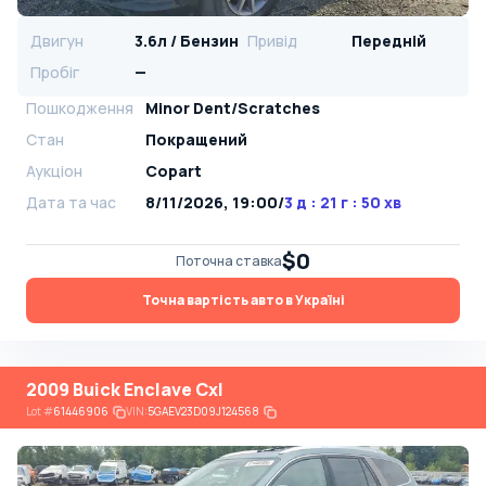
Двигун
3.6л / Бензин
Привід
Передній
Пробіг
—
Пошкодження
Minor Dent/Scratches
Стан
Покращений
Аукціон
Copart
Дата та час
8/11/2026, 19:00
/
3 д : 21 г : 50 хв
$0
Поточна ставка
Точна вартість авто в Україні
2009 Buick Enclave Cxl
Lot
#
61446906
VIN:
5GAEV23D09J124568