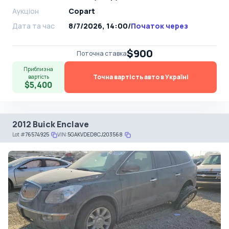
Аукціон
Copart
Дата та час
8/7/2026, 14:00
/
Початок через
$900
Поточна ставка
Приблизна
Точна вартість авто в Україні
вартість
$5,400
2012 Buick Enclave
Lot
#
76574925
VIN:
5GAKVDED8CJ203568