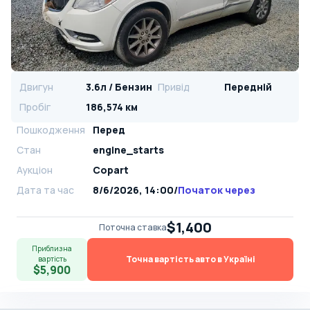
Двигун
3.6л / Бензин
Привід
Передній
Пробіг
186,574 км
Пошкодження
Перед
Стан
engine_starts
Аукціон
Copart
Дата та час
8/6/2026, 14:00
/
Початок через
$1,400
Поточна ставка
Приблизна
Точна вартість авто в Україні
вартість
$5,900