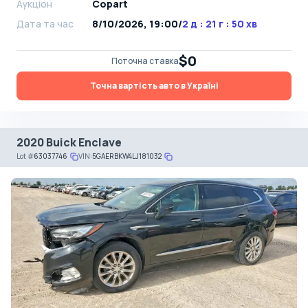
Аукціон
Copart
Дата та час
8/10/2026, 19:00
/
2 д : 21 г : 50 хв
$0
Поточна ставка
Точна вартість авто в Україні
2020 Buick Enclave
Lot
#
63037746
VIN:
5GAERBKW4LJ181032