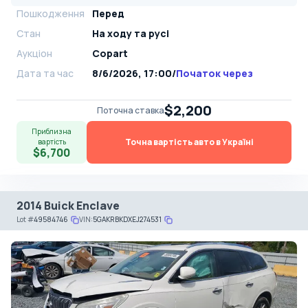
Пошкодження
Перед
Стан
На ​​ходу та русі
Аукціон
Copart
Дата та час
8/6/2026, 17:00
/
Початок через
$2,200
Поточна ставка
Приблизна
Точна вартість авто в Україні
вартість
$6,700
2014 Buick Enclave
Lot
#
49584746
VIN:
5GAKRBKDXEJ274531