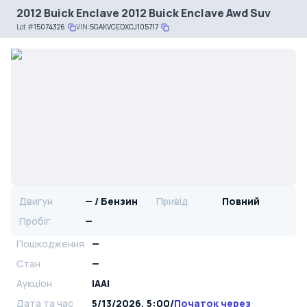
2012 Buick Enclave 2012 Buick Enclave Awd Suv
Lot
#
15074326
VIN:
5GAKVCEDXCJ105717
Двигун
— / Бензин
Привід
Повний
Пробіг
—
Пошкодження
—
Стан
—
Аукціон
IAAI
Дата та час
5/13/2026, 5:00
/
Початок через