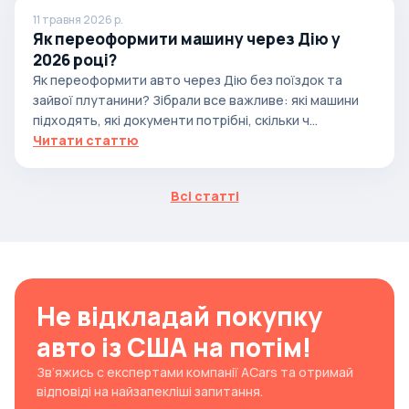
11 травня 2026 р.
Як переоформити машину через Дію у
2026 році?
Як переоформити авто через Дію без поїздок та
зайвої плутанини? Зібрали все важливе: які машини
підходять, які документи потрібні, скільки ч...
Читати статтю
Всі статті
Не відкладай покупку
авто із США на потім!
Зв’яжись с експертами компанії ACars та отримай
відповіді на найзапекліші запитання.