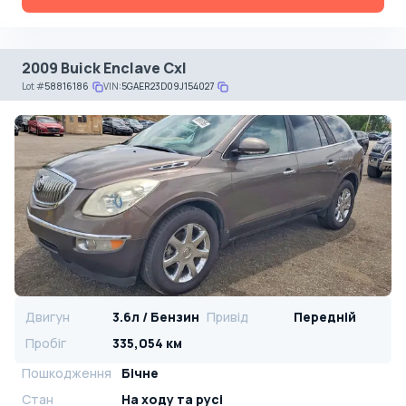
2009 Buick Enclave Cxl
Lot
#
58816186
VIN:
5GAER23D09J154027
Двигун
3.6л / Бензин
Привід
Передній
Пробіг
335,054 км
Пошкодження
Бічне
Стан
На ​​ходу та русі