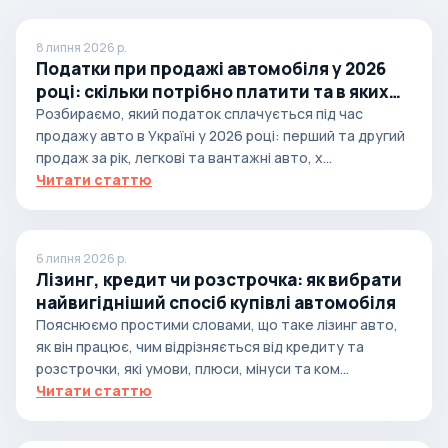
8 липня 2026 р.
Податки при продажі автомобіля у 2026
році: скільки потрібно платити та в яких
випадках
Розбираємо, який податок сплачується під час
продажу авто в Україні у 2026 році: перший та другий
продаж за рік, легкові та вантажні авто, х...
Читати статтю
6 липня 2026 р.
Лізинг, кредит чи розстрочка: як вибрати
найвигідніший спосіб купівлі автомобіля
Пояснюємо простими словами, що таке лізинг авто,
як він працює, чим відрізняється від кредиту та
розстрочки, які умови, плюси, мінуси та ком...
Читати статтю