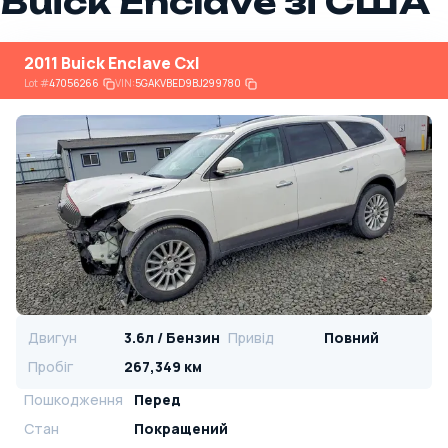
Buick Enclave зі США
2011 Buick Enclave Cxl
Lot
#
47056266
VIN:
5GAKVBED9BJ299780
Двигун
3.6л / Бензин
Привід
Повний
Пробіг
267,349 км
Пошкодження
Перед
Стан
Покращений