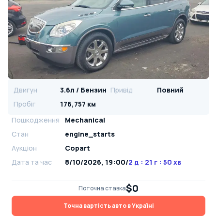
Двигун
3.6л / Бензин
Привід
Повний
Пробіг
176,757 км
Пошкодження
Mechanical
Стан
engine_starts
Аукціон
Copart
Дата та час
8/10/2026, 19:00
/
2 д : 21 г : 50 хв
$0
Поточна ставка
Точна вартість авто в Україні