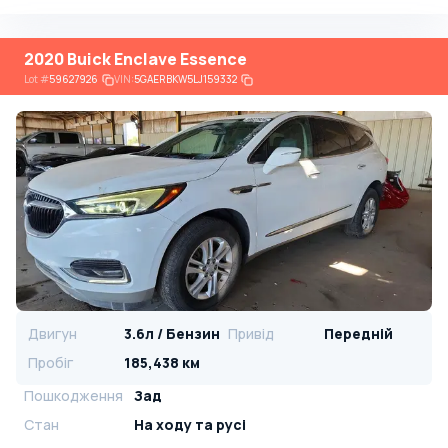
2020 Buick Enclave Essence
Lot
#
59627926
VIN:
5GAERBKW5LJ159332
Двигун
3.6л / Бензин
Привід
Передній
Пробіг
185,438 км
Пошкодження
Зад
Стан
На ​​ходу та русі