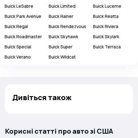
Buick
LeSabre
Buick
Limited
Buick
Lucerne
Buick
Park Avenue
Buick
Rainer
Buick
Reatta
Buick
Regal
Buick
Rendezvous
Buick
Riviera
Buick
Roadmaster
Buick
Skyhawk
Buick
Skylark
Buick
Special
Buick
Super
Buick
Terraza
Buick
Verano
Buick
Wildcat
Дивіться також
Корисні статті про авто зі США