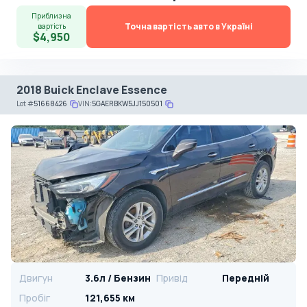
Приблизна
Точна вартість авто в Україні
вартість
$4,950
2018 Buick Enclave Essence
Lot
#
51668426
VIN:
5GAERBKW5JJ150501
Двигун
3.6л / Бензин
Привід
Передній
Пробіг
121,655 км