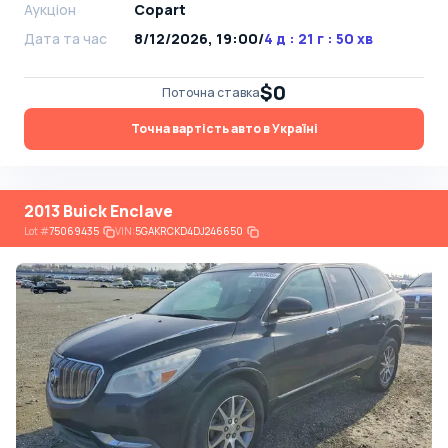
Аукціон
Copart
Дата та час
8/12/2026, 19:00
/
4 д : 21 г : 50 хв
$0
Поточна ставка
Точна вартість авто в Україні
2013 Buick Enclave
Lot
#
75069435
VIN:
5GAKRCKD4DJ246650