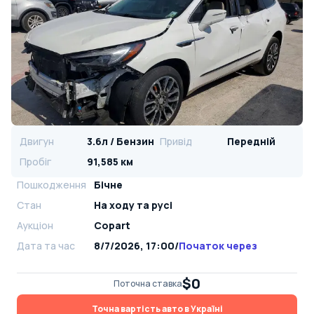
Двигун
3.6л / Бензин
Привід
Передній
Пробіг
91,585 км
Пошкодження
Бічне
Стан
На ​​ходу та русі
Аукціон
Copart
Дата та час
8/7/2026, 17:00
/
Початок через
$0
Поточна ставка
Точна вартість авто в Україні