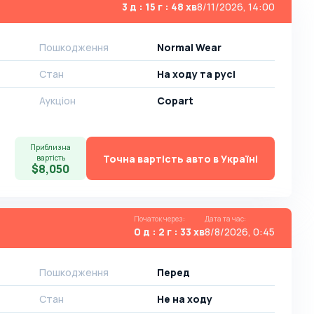
3 д : 15 г : 48 хв
8/11/2026, 14:00
Пошкодження
Normal Wear
Стан
На ​​ходу та русі
Аукціон
Copart
Приблизна
Точна вартість авто в Україні
вартість
$8,050
Початок через
:
Дата та час
:
0 д : 2 г : 33 хв
8/8/2026, 0:45
Пошкодження
Перед
Стан
Не на ходу