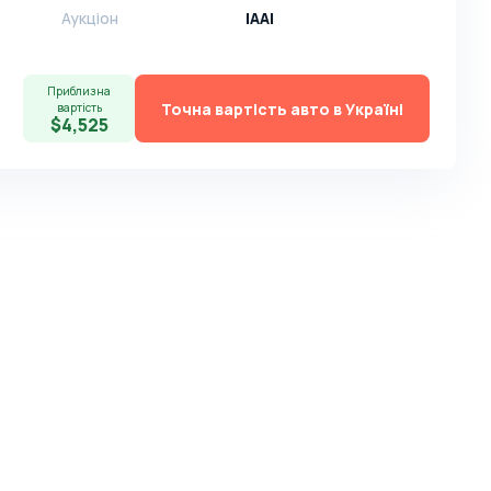
Аукціон
IAAI
Приблизна
Точна вартість авто в Україні
вартість
$4,525