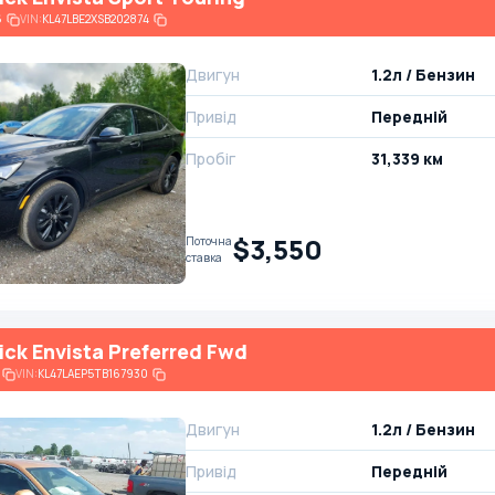
6
VIN:
KL47LBE2XSB202874
Двигун
1.2л / Бензин
Привід
Передній
Пробіг
31,339 км
$3,550
Поточна
ставка
ick Envista Preferred Fwd
VIN:
KL47LAEP5TB167930
Двигун
1.2л / Бензин
Привід
Передній