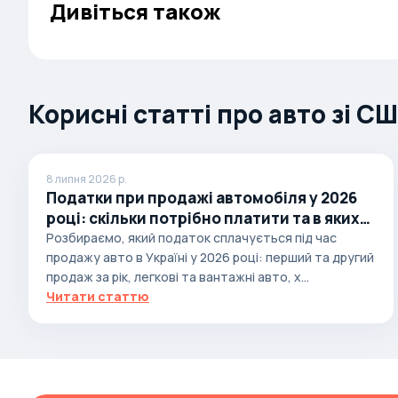
Дивіться також
Autobianchi
Avatr
Avtokam
Корисні статті про авто зі С
BAIC
Bajaj
Baltijas Dzips
8 липня 2026 р.
Batmobile
Податки при продажі автомобіля у 2026
році: скільки потрібно платити та в яких
Bentley
випадках
Розбираємо, який податок сплачується під час
Bertone
продажу авто в Україні у 2026 році: перший та другий
продаж за рік, легкові та вантажні авто, х...
Bilenkin
Читати статтю
Bio auto
Bitter
BMW
Borgward