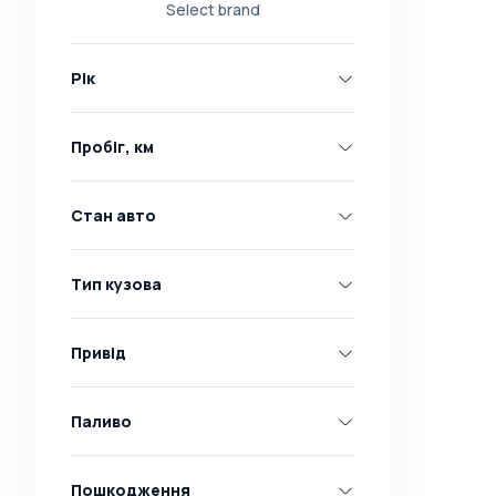
Select brand
Nissan
Opel
Рік
Peugeot
Renault
Пробіг, км
Skoda
Toyota
Стан авто
Volkswagen
Volvo
Тип кузова
Всі марки
Abarth
Привід
AC
Acura
Паливо
Adler
Пошкодження
Alfa Romeo