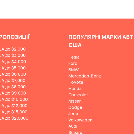
РОПОЗИЦІЇ
ПОПУЛЯРНІ МАРКИ АВТ
США
ША до $2,000
ША до $3,000
Tesla
ША до $4,000
Ford
ША до $5,000
BMW
ША до $6,000
Mercedes-Benz
ША до $7,000
Toyota
ША до $8,000
Honda
ША до $9,000
Chevrolet
ША до $10,000
Nissan
ША до $12,000
Dodge
ША до $15,000
Jeep
ША до $20,000
Volkswagen
Audi
Subaru