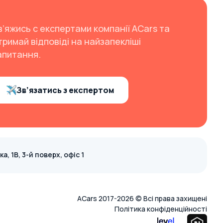
в’яжись с експертами компанії ACars та
тримай відповіді на найзапекліші
апитання.
Зв’язатись з експертом
, 1В, 3-й поверх, офіс 1
ACars 2017-2026 © Всі права захищені
Політика конфіденційності