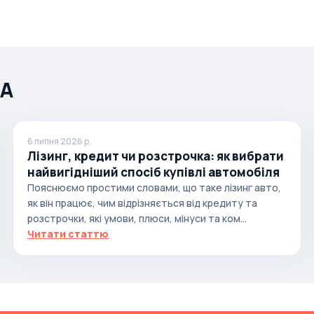
ША
6 липня 2026 р.
Лізинг, кредит чи розстрочка: як вибрати
найвигідніший спосіб купівлі автомобіля
Пояснюємо простими словами, що таке лізинг авто,
як він працює, чим відрізняється від кредиту та
розстрочки, які умови, плюси, мінуси та ком...
Читати статтю