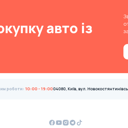
З
окупку авто із
о
з
им роботи
:
10:00 - 19:00
04080, Київ, вул. Новокостянтинівська