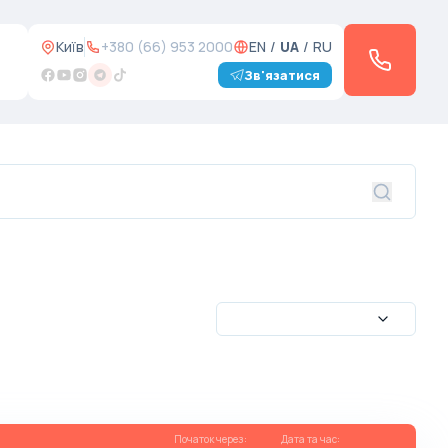
Київ
+380 (66) 953 2000
EN
/
UA
/
RU
Зв'язатися
Початок через
:
Дата та час
: