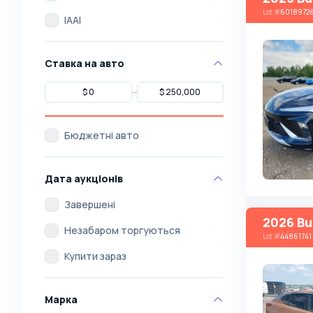
Lot
#
6018972
IAAI
Ставка на авто
Бюджетні авто
Дата аукціонів
Завершені
2026 Bu
Незабаром торгуються
Lot
#
44861741
Купити зараз
Марка