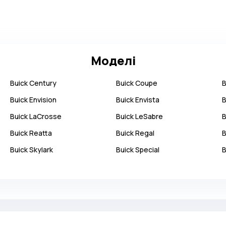
Моделі
Buick
Century
Buick
Coupe
B
Buick
Envision
Buick
Envista
B
Buick
LaCrosse
Buick
LeSabre
B
Buick
Reatta
Buick
Regal
B
Buick
Skylark
Buick
Special
B