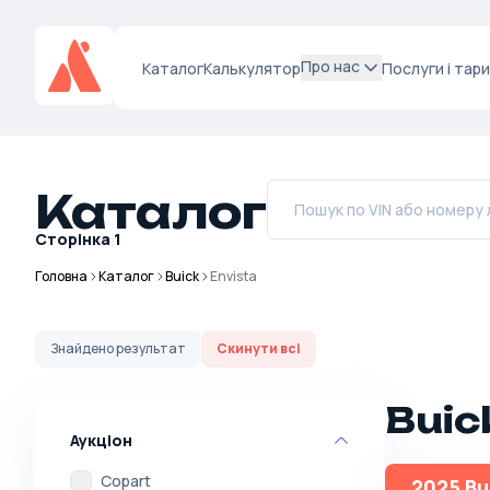
Про нас
Каталог
Калькулятор
Послуги і тар
Каталог
Сторінка
1
Головна
Каталог
Buick
Envista
Знайдено
результат
Скинути всі
Buic
Аукціон
Copart
2025 Bu