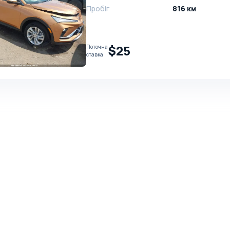
Пробіг
816 км
$25
Поточна
ставка