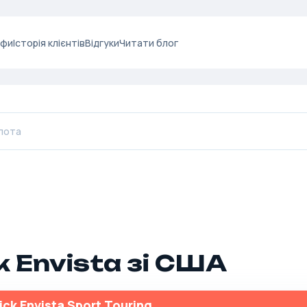
ифи
Історія клієнтів
Відгуки
Читати блог
k Envista зі США
ick Envista Sport Touring