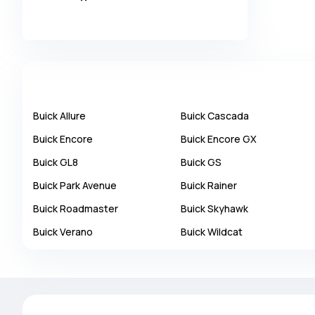
Alpina
Alpine
AMC
AM General
Apal
Buick
Allure
Buick
Cascada
Ariel
Buick
Encore
Buick
Encore GX
Aro
Buick
GL8
Buick
GS
Asia
Buick
Park Avenue
Buick
Rainer
Aston Martin
Buick
Roadmaster
Buick
Skyhawk
Auburn
Buick
Verano
Buick
Wildcat
Audi
Aurus
Austin
Austin Healey