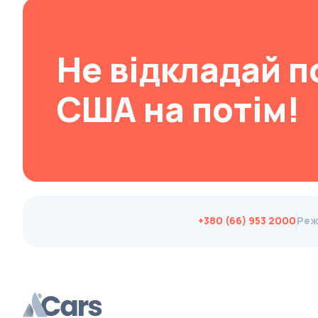
Brabus
Brilliance
Не відкладай п
Bristol
Bronto
США на потім!
Bufori
Bugatti
Buick
BYD
Byvin
+380 (66) 953 2000
Реж
Cadillac
Callaway
Carbodies
Caterham
Chana