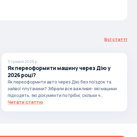
Всі статті
11 травня 2026 р.
Як переоформити машину через Дію у
2026 році?
Як переоформити авто через Дію без поїздок та
зайвої плутанини? Зібрали все важливе: які машини
підходять, які документи потрібні, скільки ч...
Читати статтю