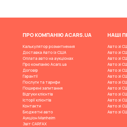
Changan
ChangFeng
Changhe
ПРО КОМПАНІЮ ACARS.UA
НАШІ П
Chery
CHERYEXEED
Калькулятор розмитнення
Авто зі С
Доставка Авто із США
Авто зі С
Chevrolet
Оплата авто на аукціонах
Авто зі С
Chrysler
Про компанію Acars.ua
Авто зі С
Договір
Авто зі С
Citroen
Гарантії
Авто зі С
Cizeta
Послуги та тарифи
Авто зі С
Поширені запитання
Авто зі С
Coggiola
Відгуки клієнтів
Авто зі С
Cord
Історії клієнтів
Авто зі С
Контакти
Авто зі С
Cupra
Бюджетні авто
Авто зі С
Dacia
Аукціон Manheim
Звіт CARFAX
Dadi