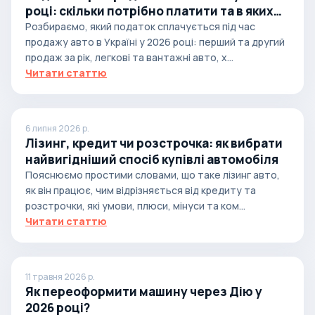
році: скільки потрібно платити та в яких
випадках
Розбираємо, який податок сплачується під час
продажу авто в Україні у 2026 році: перший та другий
продаж за рік, легкові та вантажні авто, х...
Читати статтю
6 липня 2026 р.
Лізинг, кредит чи розстрочка: як вибрати
найвигідніший спосіб купівлі автомобіля
Пояснюємо простими словами, що таке лізинг авто,
як він працює, чим відрізняється від кредиту та
розстрочки, які умови, плюси, мінуси та ком...
Читати статтю
11 травня 2026 р.
Як переоформити машину через Дію у
2026 році?