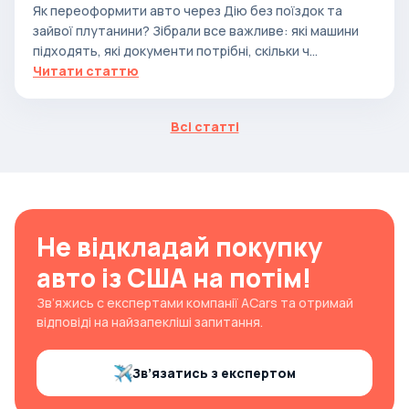
Як переоформити авто через Дію без поїздок та
зайвої плутанини? Зібрали все важливе: які машини
підходять, які документи потрібні, скільки ч...
Читати статтю
Всі статті
Не відкладай покупку
авто із США на потім!
Зв’яжись с експертами компанії ACars та отримай
відповіді на найзапекліші запитання.
Зв’язатись з експертом