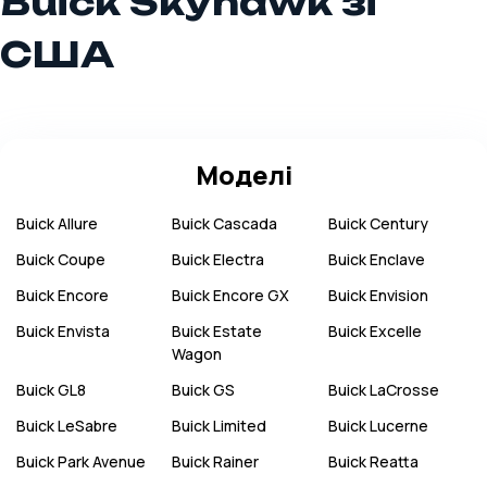
Buick Skyhawk зі
США
Моделі
Buick
Allure
Buick
Cascada
Buick
Century
Buick
Coupe
Buick
Electra
Buick
Enclave
Buick
Encore
Buick
Encore GX
Buick
Envision
Buick
Envista
Buick
Estate
Buick
Excelle
Wagon
Buick
GL8
Buick
GS
Buick
LaCrosse
Buick
LeSabre
Buick
Limited
Buick
Lucerne
Buick
Park Avenue
Buick
Rainer
Buick
Reatta