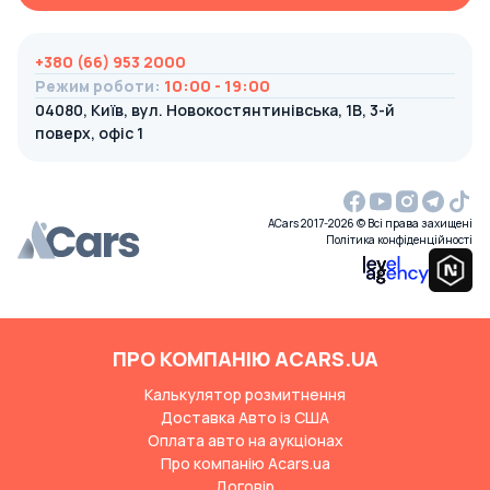
+380 (66) 953 2000
Режим роботи
:
10:00 - 19:00
04080, Київ, вул. Новокостянтинівська, 1В, 3-й
поверх, офіс 1
ACars 2017-2026 © Всі права захищені
Політика конфіденційності
ПРО КОМПАНІЮ ACARS.UA
Калькулятор розмитнення
Доставка Авто із США
Оплата авто на аукціонах
Про компанію Acars.ua
Договір