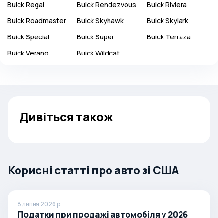
Buick
Regal
Buick
Rendezvous
Buick
Riviera
Buick
Roadmaster
Buick
Skyhawk
Buick
Skylark
Buick
Special
Buick
Super
Buick
Terraza
Buick
Verano
Buick
Wildcat
Дивіться також
Корисні статті про авто зі США
8 липня 2026 р.
Податки при продажі автомобіля у 2026