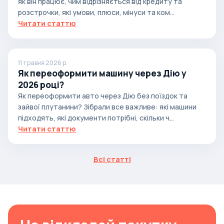
як він працює, чим відрізняється від кредиту та
розстрочки, які умови, плюси, мінуси та ком...
Читати статтю
11 травня 2026 р.
Як переоформити машину через Дію у
2026 році?
Як переоформити авто через Дію без поїздок та
зайвої плутанини? Зібрали все важливе: які машини
підходять, які документи потрібні, скільки ч...
Читати статтю
Всі статті