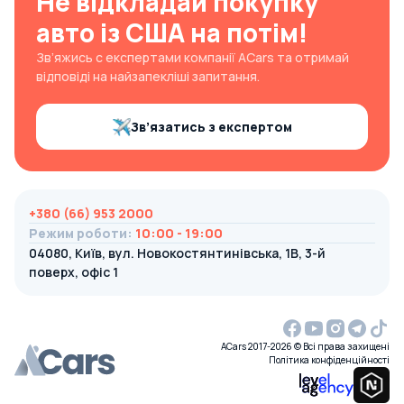
Не відкладай покупку
авто із США на потім!
Зв’яжись с експертами компанії ACars та отримай
відповіді на найзапекліші запитання.
Зв’язатись з експертом
+380 (66) 953 2000
Режим роботи
:
10:00 - 19:00
04080, Київ, вул. Новокостянтинівська, 1В, 3-й
поверх, офіс 1
ACars 2017-2026 © Всі права захищені
Політика конфіденційності