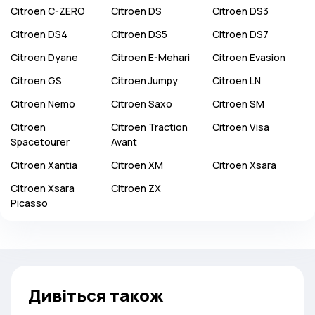
Citroen
C-ZERO
Citroen
DS
Citroen
DS3
Citroen
DS4
Citroen
DS5
Citroen
DS7
Citroen
Dyane
Citroen
E-Mehari
Citroen
Evasion
Citroen
GS
Citroen
Jumpy
Citroen
LN
Citroen
Nemo
Citroen
Saxo
Citroen
SM
Citroen
Citroen
Traction
Citroen
Visa
Spacetourer
Avant
Citroen
Xantia
Citroen
XM
Citroen
Xsara
Citroen
Xsara
Citroen
ZX
Picasso
Дивіться також