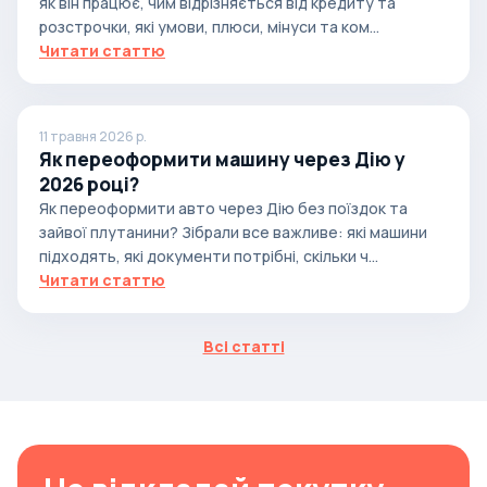
як він працює, чим відрізняється від кредиту та
розстрочки, які умови, плюси, мінуси та ком...
Читати статтю
11 травня 2026 р.
Як переоформити машину через Дію у
2026 році?
Як переоформити авто через Дію без поїздок та
зайвої плутанини? Зібрали все важливе: які машини
підходять, які документи потрібні, скільки ч...
Читати статтю
Всі статті