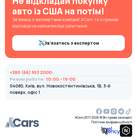
Не відкладай покупку
авто із США на потім!
Зв’яжись с експертами компанії ACars та отримай
відповіді на найзапекліші запитання.
Зв’язатись з експертом
+380 (66) 953 2000
Режим роботи
:
10:00 - 19:00
04080, Київ, вул. Новокостянтинівська, 1В, 3-й
поверх, офіс 1
ACars 2017-2026 © Всі права захищені
Політика конфіденційності