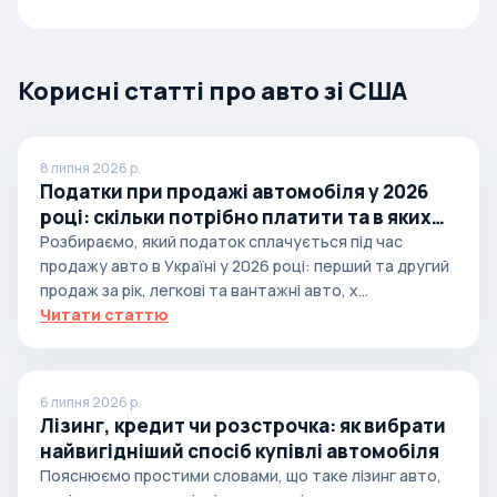
Корисні статті про авто зі США
8 липня 2026 р.
Податки при продажі автомобіля у 2026
році: скільки потрібно платити та в яких
випадках
Розбираємо, який податок сплачується під час
продажу авто в Україні у 2026 році: перший та другий
продаж за рік, легкові та вантажні авто, х...
Читати статтю
6 липня 2026 р.
Лізинг, кредит чи розстрочка: як вибрати
найвигідніший спосіб купівлі автомобіля
Пояснюємо простими словами, що таке лізинг авто,