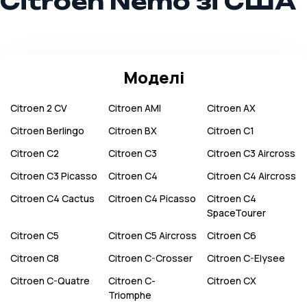
Citroen Nemo зі США
Моделі
Citroen
2 CV
Citroen
AMI
Citroen
AX
Citroen
Berlingo
Citroen
BX
Citroen
C1
Citroen
C2
Citroen
C3
Citroen
C3 Aircross
Citroen
C3 Picasso
Citroen
C4
Citroen
C4 Aircross
Citroen
C4 Cactus
Citroen
C4 Picasso
Citroen
C4
SpaceTourer
Citroen
C5
Citroen
C5 Aircross
Citroen
C6
Citroen
C8
Citroen
C-Crosser
Citroen
C-Elysee
Citroen
C-Quatre
Citroen
C-
Citroen
CX
Triomphe