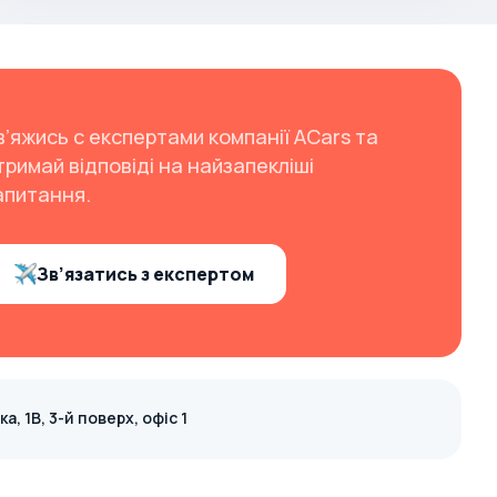
в’яжись с експертами компанії ACars та
тримай відповіді на найзапекліші
апитання.
Зв’язатись з експертом
, 1В, 3-й поверх, офіс 1