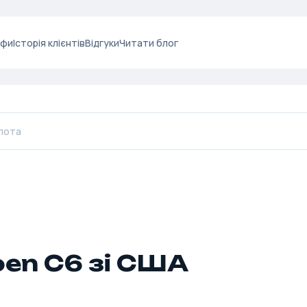
ифи
Історія клієнтів
Відгуки
Читати блог
oen C6 зі США