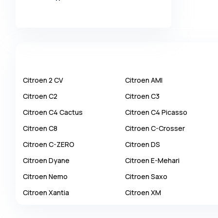
Alpina
Alpine
AMC
AM General
Apal
Citroen
2 CV
Citroen
AMI
Ariel
Citroen
C2
Citroen
C3
Aro
Citroen
C4 Cactus
Citroen
C4 Picasso
Asia
Citroen
C8
Citroen
C-Crosser
Aston Martin
Citroen
C-ZERO
Citroen
DS
Auburn
Citroen
Dyane
Citroen
E-Mehari
Audi
Citroen
Nemo
Citroen
Saxo
Aurus
Citroen
Xantia
Citroen
XM
Austin
Austin Healey