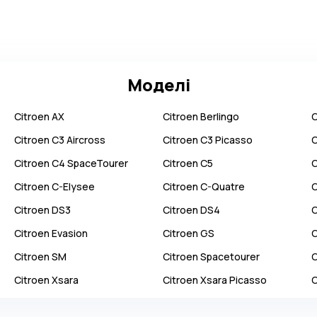
Моделі
Citroen
AX
Citroen
Berlingo
C
Citroen
C3 Aircross
Citroen
C3 Picasso
C
Citroen
C4 SpaceTourer
Citroen
C5
C
Citroen
C-Elysee
Citroen
C-Quatre
C
Citroen
DS3
Citroen
DS4
C
Citroen
Evasion
Citroen
GS
C
Citroen
SM
Citroen
Spacetourer
C
Citroen
Xsara
Citroen
Xsara Picasso
C