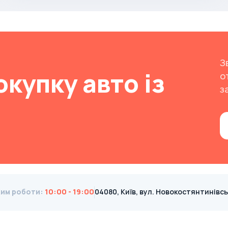
З
окупку авто із
о
з
им роботи
:
10:00 - 19:00
04080, Київ, вул. Новокостянтинівська