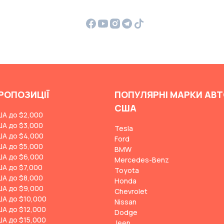
РОПОЗИЦІЇ
ПОПУЛЯРНІ МАРКИ АВТ
США
ША до $2,000
ША до $3,000
Tesla
ША до $4,000
Ford
ША до $5,000
BMW
ША до $6,000
Mercedes-Benz
ША до $7,000
Toyota
ША до $8,000
Honda
ША до $9,000
Chevrolet
ША до $10,000
Nissan
ША до $12,000
Dodge
ША до $15,000
Jeep