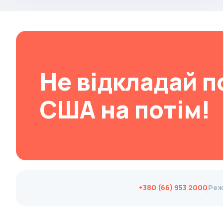
Brabus
Brilliance
Bristol
Bronto
Не відкладай п
Bufori
Bugatti
США на потім!
Buick
BYD
Byvin
Cadillac
Callaway
+380 (66) 953 2000
Реж
Carbodies
Caterham
Chana