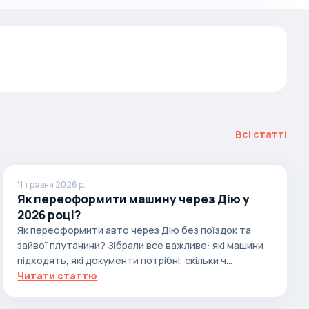
Всі статті
11 травня 2026 р.
Як переоформити машину через Дію у
2026 році?
Як переоформити авто через Дію без поїздок та
зайвої плутанини? Зібрали все важливе: які машини
підходять, які документи потрібні, скільки ч...
Читати статтю