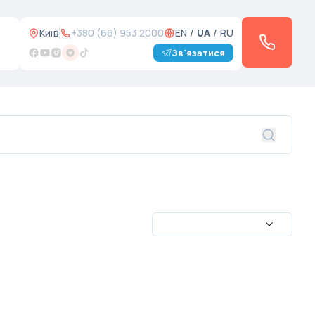
Київ
+380 (66) 953 2000
EN
/
UA
/
RU
Зв'язатися