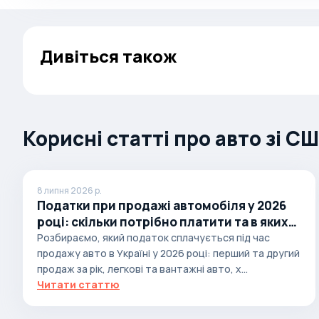
Autobianchi
Avatr
Дивіться також
Avtokam
BAIC
Bajaj
Корисні статті про авто зі С
Baltijas Dzips
Batmobile
Bentley
8 липня 2026 р.
Bertone
Податки при продажі автомобіля у 2026
році: скільки потрібно платити та в яких
Bilenkin
випадках
Розбираємо, який податок сплачується під час
Bio auto
продажу авто в Україні у 2026 році: перший та другий
продаж за рік, легкові та вантажні авто, х...
Bitter
Читати статтю
BMW
Borgward