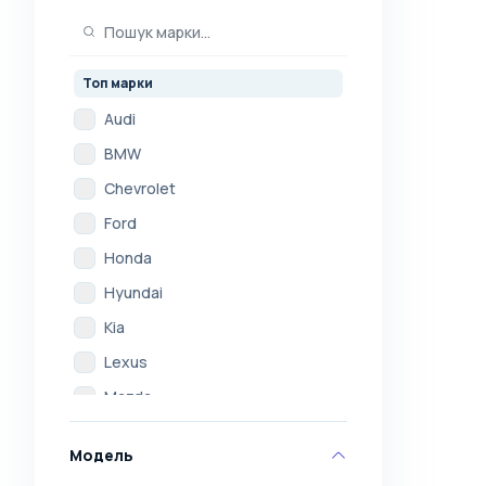
Топ марки
Audi
BMW
Chevrolet
Ford
Honda
Hyundai
Kia
Lexus
Mazda
Mercedes
Модель
Mitsubishi