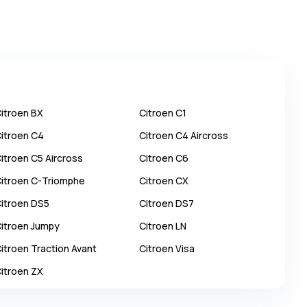
itroen
BX
Citroen
C1
itroen
C4
Citroen
C4 Aircross
itroen
C5 Aircross
Citroen
C6
itroen
C-Triomphe
Citroen
CX
itroen
DS5
Citroen
DS7
itroen
Jumpy
Citroen
LN
itroen
Traction Avant
Citroen
Visa
itroen
ZX