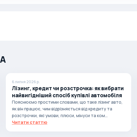
ША
6 липня 2026 р.
Лізинг, кредит чи розстрочка: як вибрати
найвигідніший спосіб купівлі автомобіля
Пояснюємо простими словами, що таке лізинг авто,
як він працює, чим відрізняється від кредиту та
розстрочки, які умови, плюси, мінуси та ком...
Читати статтю