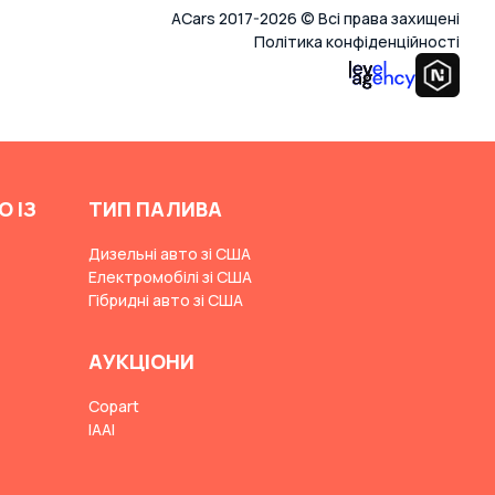
ACars 2017-2026 © Всі права захищені
Політика конфіденційності
О ІЗ
ТИП ПАЛИВА
Дизельні авто зі США
Електромобілі зі США
Гібридні авто зі США
АУКЦІОНИ
Copart
IAAI