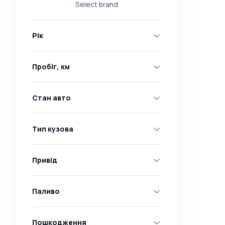
Select brand
Nissan
Opel
Рік
Peugeot
Renault
Пробіг, км
Skoda
Toyota
Стан авто
Volkswagen
Volvo
Тип кузова
Всі марки
Abarth
Привід
AC
Acura
Паливо
Adler
Пошкодження
Alfa Romeo