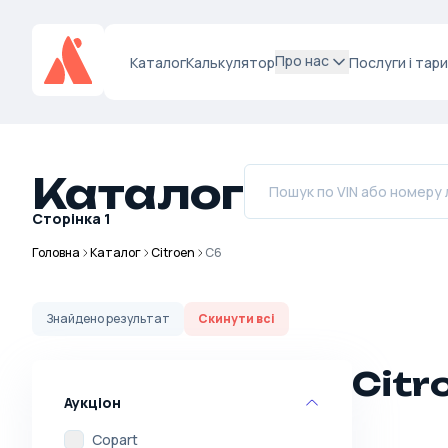
Про нас
Каталог
Калькулятор
Послуги і тар
Каталог
Сторінка
1
Головна
Каталог
Citroen
C6
Знайдено
результат
Скинути всі
Citr
Аукціон
Copart