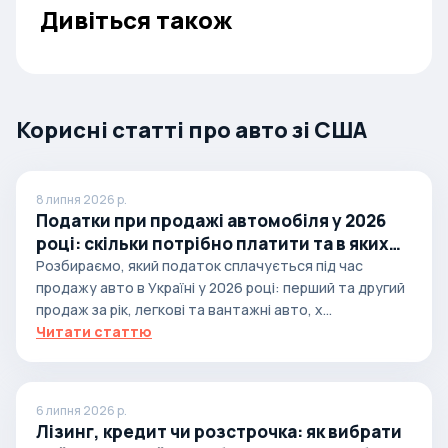
Дивіться також
Корисні статті про авто зі США
8 липня 2026 р.
Податки при продажі автомобіля у 2026
році: скільки потрібно платити та в яких
випадках
Розбираємо, який податок сплачується під час
продажу авто в Україні у 2026 році: перший та другий
продаж за рік, легкові та вантажні авто, х...
Читати статтю
6 липня 2026 р.
Лізинг, кредит чи розстрочка: як вибрати