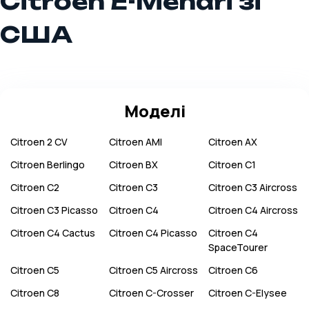
Citroen E-Mehari зі
США
Моделі
Citroen
2 CV
Citroen
AMI
Citroen
AX
Citroen
Berlingo
Citroen
BX
Citroen
C1
Citroen
C2
Citroen
C3
Citroen
C3 Aircross
Citroen
C3 Picasso
Citroen
C4
Citroen
C4 Aircross
Citroen
C4 Cactus
Citroen
C4 Picasso
Citroen
C4
SpaceTourer
Citroen
C5
Citroen
C5 Aircross
Citroen
C6
Citroen
C8
Citroen
C-Crosser
Citroen
C-Elysee