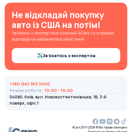
Не відкладай покупку
авто із США на потім!
Зв’яжись с експертами компанії ACars та отримай
відповіді на найзапекліші запитання.
Зв’язатись з експертом
+380 (66) 953 2000
Режим роботи
:
10:00 - 19:00
04080, Київ, вул. Новокостянтинівська, 1В, 3-й
поверх, офіс 1
ACars 2017-2026 © Всі права захищені
Політика конфіденційності