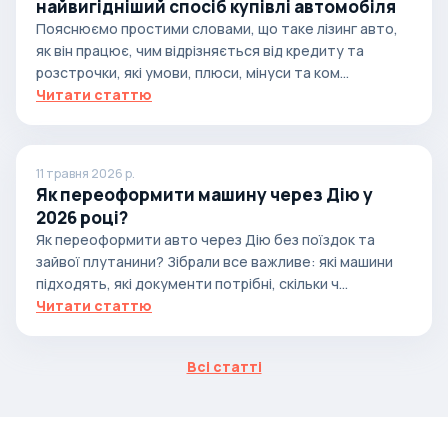
найвигідніший спосіб купівлі автомобіля
Пояснюємо простими словами, що таке лізинг авто,
як він працює, чим відрізняється від кредиту та
розстрочки, які умови, плюси, мінуси та ком...
Читати статтю
11 травня 2026 р.
Як переоформити машину через Дію у
2026 році?
Як переоформити авто через Дію без поїздок та
зайвої плутанини? Зібрали все важливе: які машини
підходять, які документи потрібні, скільки ч...
Читати статтю
Всі статті