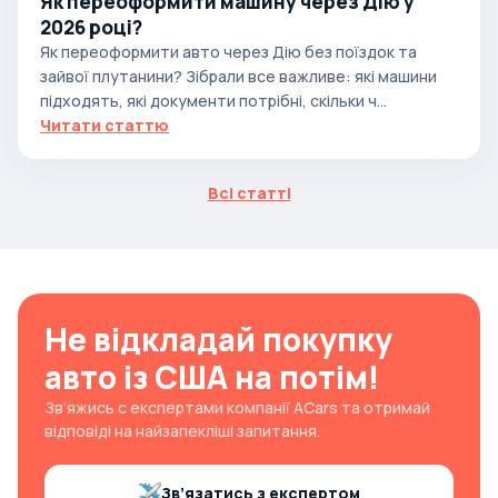
Як переоформити машину через Дію у
2026 році?
Як переоформити авто через Дію без поїздок та
зайвої плутанини? Зібрали все важливе: які машини
підходять, які документи потрібні, скільки ч...
Читати статтю
Всі статті
Не відкладай покупку
авто із США на потім!
Зв’яжись с експертами компанії ACars та отримай
відповіді на найзапекліші запитання.
Зв’язатись з експертом