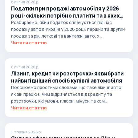
8 липня 2026 р.
Податки при продажі автомобіля у 2026
році: скільки потрібно платити та в яких
випадках
Розбираємо, який податок сплачується під час
продажу авто в Україні у 2026 році: перший та другий
продаж за рік, легкові та вантажні авто, х...
Читати статтю
6 липня 2026 р.
Лізинг, кредит чи розстрочка: як вибрати
найвигідніший спосіб купівлі автомобіля
Пояснюємо простими словами, що таке лізинг авто,
як він працює, чим відрізняється від кредиту та
розстрочки, які умови, плюси, мінуси та ком...
Читати статтю
11 травня 2026 р.