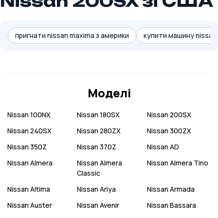
Nissan 200SX зі США
пригнати nissan maxima з америки
купити машину nissan 
Моделі
Nissan
100NX
Nissan
180SX
Nissan
200SX
Nissan
240SX
Nissan
280ZX
Nissan
300ZX
Nissan
350Z
Nissan
370Z
Nissan
AD
Nissan
Almera
Nissan
Almera
Nissan
Almera Tino
Classic
Nissan
Altima
Nissan
Ariya
Nissan
Armada
Nissan
Auster
Nissan
Avenir
Nissan
Bassara