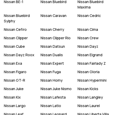
Nissan
BE-1
Nissan
Bluebird
Nissan
Bluebird
Maxima
Nissan
Bluebird
Nissan
Caravan
Nissan
Cedric
Sylphy
Nissan
Cefiro
Nissan
Cherry
Nissan
Cima
Nissan
Clipper
Nissan
Clipper Rio
Nissan
Crew
Nissan
Cube
Nissan
Datsun
Nissan
Dayz
Nissan
Dayz Roox
Nissan
Dualis
Nissan
Elgrand
Nissan
Exa
Nissan
Expert
Nissan
Fairlady Z
Nissan
Figaro
Nissan
Fuga
Nissan
Gloria
Nissan
GT-R
Nissan
Homy
Nissan
Hypermini
Nissan
Juke
Nissan
Juke Nismo
Nissan
Kicks
Nissan
Kix
Nissan
Lafesta
Nissan
Langley
Nissan
Largo
Nissan
Latio
Nissan
Laurel
Nissan
Leaf
Nissan
Leopard
Nissan
Liberta Villa