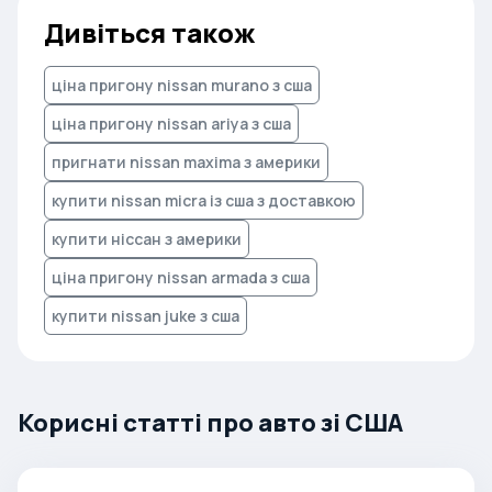
Дивіться також
ціна пригону nissan murano з сша
ціна пригону nissan ariya з сша
пригнати nissan maxima з америки
купити nissan micra із сша з доставкою
купити ніссан з америки
ціна пригону nissan armada з сша
купити nissan juke з сша
Корисні статті про авто зі США