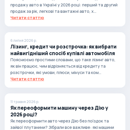
продажу авто в Україні у 2026 році: перший та другий
продаж за рік, легкові та вантажні авто, х...
Читати статтю
6 липня 2026 р.
Лізинг, кредит чи розстрочка: як вибрати
найвигідніший спосіб купівлі автомобіля
Пояснюємо простими словами, що таке лізинг авто,
як він працює, чим відрізняється від кредиту та
розстрочки, які умови, плюси, мінуси та ком...
Читати статтю
11 травня 2026 р.
Як переоформити машину через Дію у
2026 році?
Як переоформити авто через Дію без поїздок та
зайвої плутанини? Зібрали все важливе: які машини