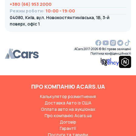
+380 (66) 953 2000
Режим роботи
:
10:00 - 19:00
04080, Київ, вул. Новокостянтинівська, 1В, 3-й
поверх, офіс 1
ACars 2017-2026 © Всі права захищені
Політика конфіденційності
ПРО КОМПАНІЮ ACARS.UA
Калькулятор розмитнення
Доставка Авто із США
Оплата авто на аукціонах
Про компанію Acars.ua
Договір
Гарантії
Послуги та тарифи