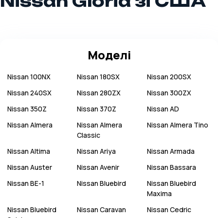
Nissan Gloria зі США
Моделі
Nissan
100NX
Nissan
180SX
Nissan
200SX
Nissan
240SX
Nissan
280ZX
Nissan
300ZX
Nissan
350Z
Nissan
370Z
Nissan
AD
Nissan
Almera
Nissan
Almera
Nissan
Almera Tino
Classic
Nissan
Altima
Nissan
Ariya
Nissan
Armada
Nissan
Auster
Nissan
Avenir
Nissan
Bassara
Nissan
BE-1
Nissan
Bluebird
Nissan
Bluebird
Maxima
Nissan
Bluebird
Nissan
Caravan
Nissan
Cedric