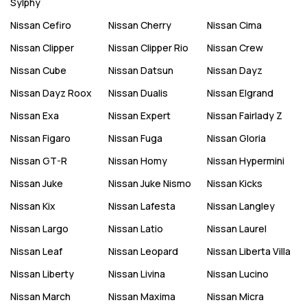
Sylphy
Nissan
Cefiro
Nissan
Cherry
Nissan
Cima
Nissan
Clipper
Nissan
Clipper Rio
Nissan
Crew
Nissan
Cube
Nissan
Datsun
Nissan
Dayz
Nissan
Dayz Roox
Nissan
Dualis
Nissan
Elgrand
Nissan
Exa
Nissan
Expert
Nissan
Fairlady Z
Nissan
Figaro
Nissan
Fuga
Nissan
Gloria
Nissan
GT-R
Nissan
Homy
Nissan
Hypermini
Nissan
Juke
Nissan
Juke Nismo
Nissan
Kicks
Nissan
Kix
Nissan
Lafesta
Nissan
Langley
Nissan
Largo
Nissan
Latio
Nissan
Laurel
Nissan
Leaf
Nissan
Leopard
Nissan
Liberta Villa
Nissan
Liberty
Nissan
Livina
Nissan
Lucino
Nissan
March
Nissan
Maxima
Nissan
Micra