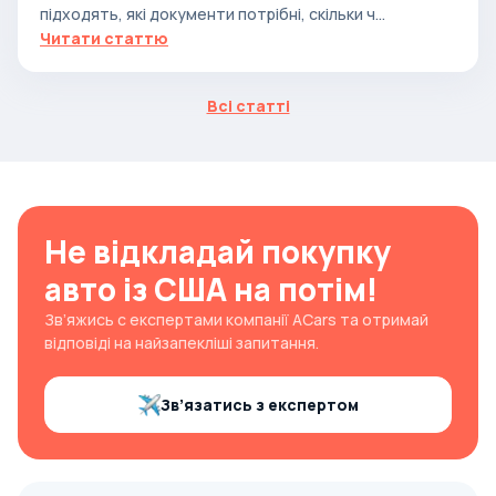
підходять, які документи потрібні, скільки ч...
Читати статтю
Всі статті
Не відкладай покупку
авто із США на потім!
Зв’яжись с експертами компанії ACars та отримай
відповіді на найзапекліші запитання.
Зв’язатись з експертом