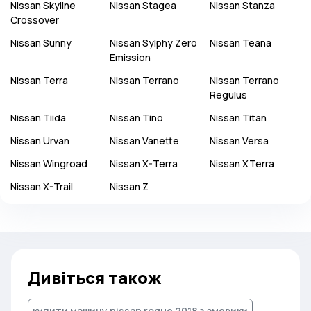
Nissan
Skyline
Nissan
Stagea
Nissan
Stanza
Crossover
Nissan
Sunny
Nissan
Sylphy Zero
Nissan
Teana
Emission
Nissan
Terra
Nissan
Terrano
Nissan
Terrano
Regulus
Nissan
Tiida
Nissan
Tino
Nissan
Titan
Nissan
Urvan
Nissan
Vanette
Nissan
Versa
Nissan
Wingroad
Nissan
X-Terra
Nissan
XTerra
Nissan
X-Trail
Nissan
Z
Дивіться також
купити машину nissan rogue 2018 з америки