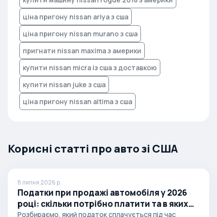
ціна пригону nissan ariya з сша
ціна пригону nissan murano з сша
пригнати nissan maxima з америки
купити nissan micra із сша з доставкою
купити nissan juke з сша
ціна пригону nissan altima з сша
Корисні статті про авто зі США
8 липня 2026 р.
Податки при продажі автомобіля у 2026
році: скільки потрібно платити та в яких
випадках
Розбираємо, який податок сплачується під час