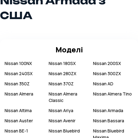
Nissan Armada з
США
Моделі
Nissan
100NX
Nissan
180SX
Nissan
200SX
Nissan
240SX
Nissan
280ZX
Nissan
300ZX
Nissan
350Z
Nissan
370Z
Nissan
AD
Nissan
Almera
Nissan
Almera
Nissan
Almera Tino
Classic
Nissan
Altima
Nissan
Ariya
Nissan
Armada
Nissan
Auster
Nissan
Avenir
Nissan
Bassara
Nissan
BE-1
Nissan
Bluebird
Nissan
Bluebird
Maxima