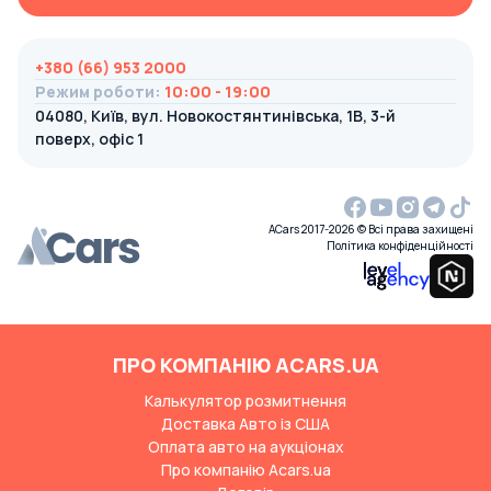
+380 (66) 953 2000
Режим роботи
:
10:00 - 19:00
04080, Київ, вул. Новокостянтинівська, 1В, 3-й
поверх, офіс 1
ACars 2017-2026 © Всі права захищені
Політика конфіденційності
ПРО КОМПАНІЮ ACARS.UA
Калькулятор розмитнення
Доставка Авто із США
Оплата авто на аукціонах
Про компанію Acars.ua