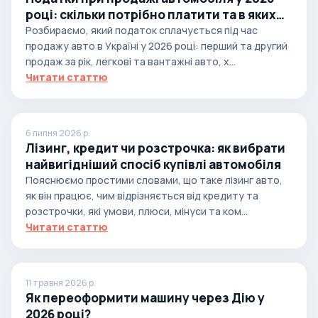
році: скільки потрібно платити та в яких
випадках
Розбираємо, який податок сплачується під час
продажу авто в Україні у 2026 році: перший та другий
продаж за рік, легкові та вантажні авто, х...
Читати статтю
6 липня 2026 р.
Лізинг, кредит чи розстрочка: як вибрати
найвигідніший спосіб купівлі автомобіля
Пояснюємо простими словами, що таке лізинг авто,
як він працює, чим відрізняється від кредиту та
розстрочки, які умови, плюси, мінуси та ком...
Читати статтю
11 травня 2026 р.
Як переоформити машину через Дію у
2026 році?