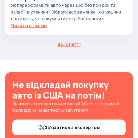
Як переоформити авто через Дію без поїздок та
зайвої плутанини? Зібрали все важливе: які машини
підходять, які документи потрібні, скільки ч...
Читати статтю
Всі статті
Не відкладай покупку
авто із США на потім!
Зв’яжись с експертами компанії ACars та отримай
відповіді на найзапекліші запитання.
Зв’язатись з експертом