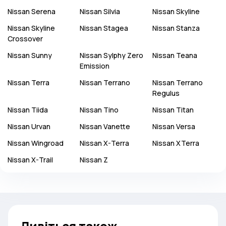
Nissan
Serena
Nissan
Silvia
Nissan
Skyline
Nissan
Skyline
Nissan
Stagea
Nissan
Stanza
Crossover
Nissan
Sunny
Nissan
Sylphy Zero
Nissan
Teana
Emission
Nissan
Terra
Nissan
Terrano
Nissan
Terrano
Regulus
Nissan
Tiida
Nissan
Tino
Nissan
Titan
Nissan
Urvan
Nissan
Vanette
Nissan
Versa
Nissan
Wingroad
Nissan
X-Terra
Nissan
XTerra
Nissan
X-Trail
Nissan
Z
Дивіться також