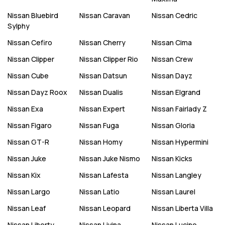
Nissan
Bluebird
Nissan
Caravan
Nissan
Cedric
Sylphy
Nissan
Cefiro
Nissan
Cherry
Nissan
Cima
Nissan
Clipper
Nissan
Clipper Rio
Nissan
Crew
Nissan
Cube
Nissan
Datsun
Nissan
Dayz
Nissan
Dayz Roox
Nissan
Dualis
Nissan
Elgrand
Nissan
Exa
Nissan
Expert
Nissan
Fairlady Z
Nissan
Figaro
Nissan
Fuga
Nissan
Gloria
Nissan
GT-R
Nissan
Homy
Nissan
Hypermini
Nissan
Juke
Nissan
Juke Nismo
Nissan
Kicks
Nissan
Kix
Nissan
Lafesta
Nissan
Langley
Nissan
Largo
Nissan
Latio
Nissan
Laurel
Nissan
Leaf
Nissan
Leopard
Nissan
Liberta Villa
Nissan
Liberty
Nissan
Livina
Nissan
Lucino