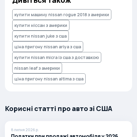
купити машину nissan rogue 2018 з америки
купити ніссан з америки
купити nissan juke з сша
ціна пригону nissan ariya з сша
купити nissan micra із сша з доставкою
nissan leaf з америки
ціна пригону nissan altima з сша
Корисні статті про авто зі США
8 липня 2026 р.
Податки при продажі автомобіля у 2026