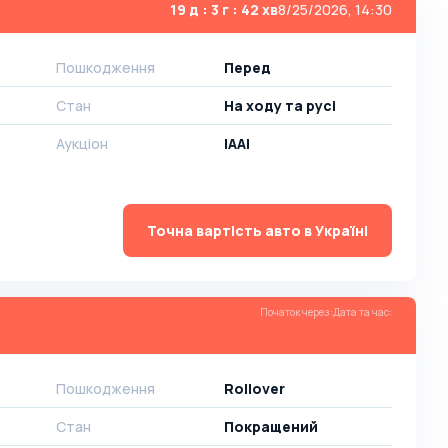
19 д : 3 г : 42 хв
8/25/2026, 14:30
Пошкодження
Перед
Стан
На ​​ходу та русі
Аукціон
IAAI
Точна вартість авто в Україні
Початок через
:
Дата та час
:
Пошкодження
Rollover
Стан
Покращений