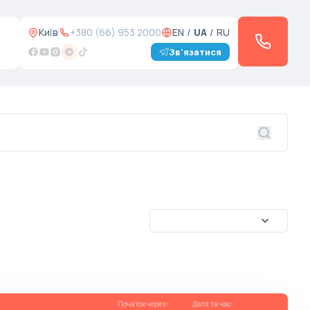
Київ
+380 (66) 953 2000
EN
/
UA
/
RU
Зв'язатися
Початок через
:
Дата та час
: