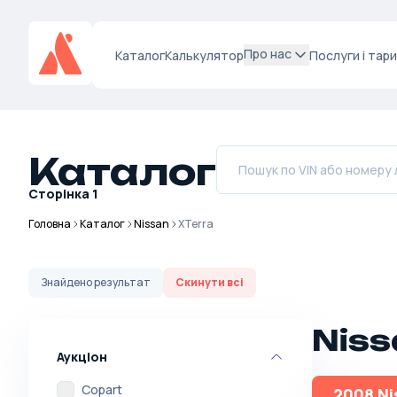
Про нас
Каталог
Калькулятор
Послуги і тар
Каталог
Сторінка
1
Головна
Каталог
Nissan
XTerra
Знайдено
результат
Скинути всі
Niss
Аукціон
Copart
2008 Ni