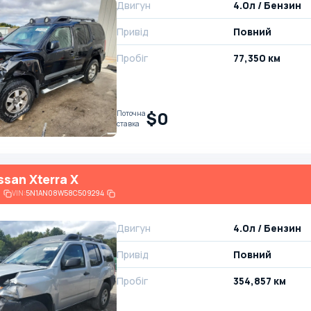
Двигун
4.0л / Бензин
Привід
Повний
Пробіг
77,350 км
$0
Поточна
ставка
ssan Xterra X
6
VIN:
5N1AN08W58C509294
Двигун
4.0л / Бензин
Привід
Повний
Пробіг
354,857 км