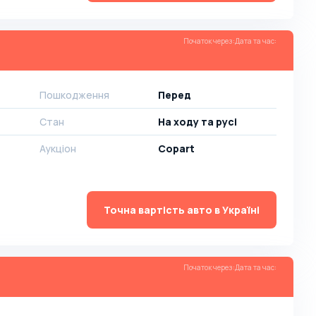
Початок через
:
Дата та час
:
Пошкодження
Перед
Стан
На ​​ходу та русі
Аукціон
Copart
Точна вартість авто в Україні
Початок через
:
Дата та час
: