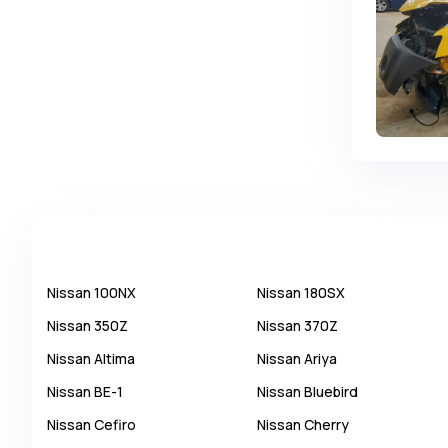
Changan
ChangFeng
Changhe
Chery
CHERYEXEED
Chevrolet
Chrysler
Citroen
Cizeta
Nissan
100NX
Nissan
180SX
Coggiola
Nissan
350Z
Nissan
370Z
Cord
Nissan
Altima
Nissan
Ariya
Cupra
Nissan
BE-1
Nissan
Bluebird
Dacia
Nissan
Cefiro
Nissan
Cherry
Dadi