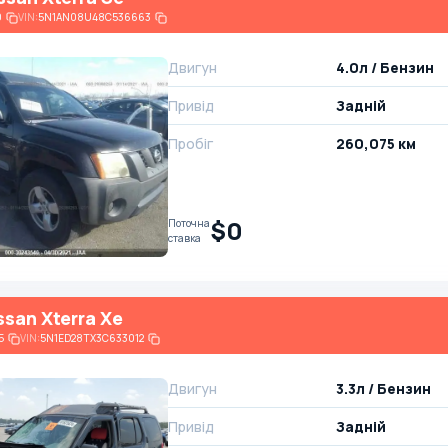
0
VIN:
5N1AN08U48C536663
Двигун
4.0л / Бензин
Привід
Задній
Пробіг
260,075 км
$0
Поточна
ставка
ssan Xterra Xe
5
VIN:
5N1ED28TX3C633012
Двигун
3.3л / Бензин
Привід
Задній