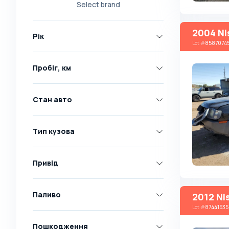
Select brand
Nissan
Opel
2004 Ni
Рік
Peugeot
Lot
#
8587074
Renault
Пробіг, км
Skoda
Toyota
Стан авто
Volkswagen
Volvo
Тип кузова
Всі марки
Abarth
Привід
AC
Acura
Паливо
2012 Ni
Lot
#
87441535
Adler
Пошкодження
Alfa Romeo