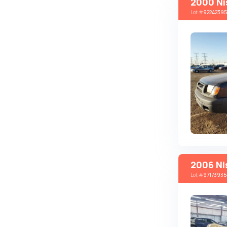
2000 Ni
Lot
#
92242395
Brabus
Brilliance
Bristol
Bronto
Bufori
Bugatti
Buick
BYD
Byvin
Cadillac
2006 Ni
Callaway
Lot
#
97173935
Carbodies
Caterham
Chana