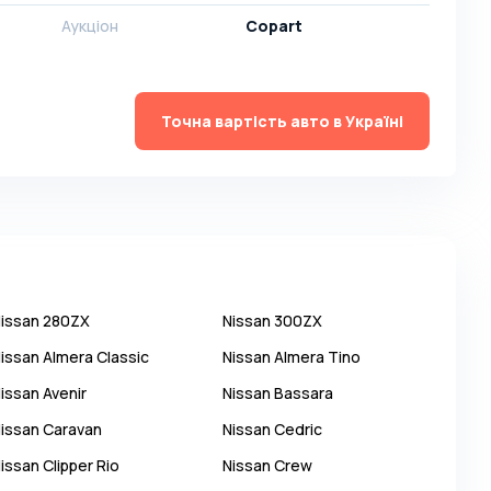
Аукціон
Copart
Точна вартість авто в Україні
issan
280ZX
Nissan
300ZX
issan
Almera Classic
Nissan
Almera Tino
issan
Avenir
Nissan
Bassara
issan
Caravan
Nissan
Cedric
issan
Clipper Rio
Nissan
Crew