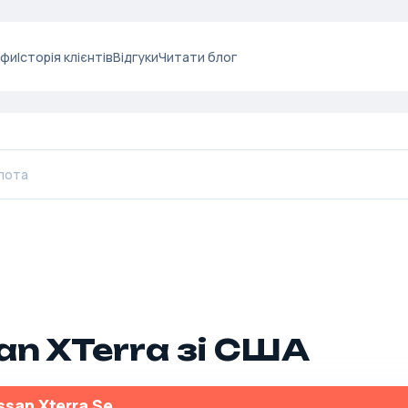
ифи
Історія клієнтів
Відгуки
Читати блог
an XTerra зі США
ssan Xterra Se