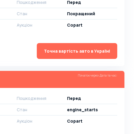
Пошкодження
Перед
Стан
Покращений
Аукціон
Copart
Точна вартість авто в Україні
Початок через
:
Дата та час
:
Пошкодження
Перед
Стан
engine_starts
Аукціон
Copart