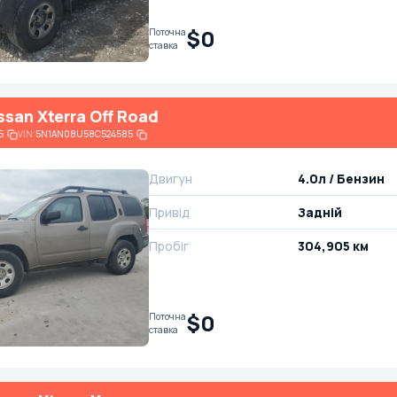
$0
Поточна
ставка
ssan Xterra Off Road
5
VIN:
5N1AN08U58C524585
Двигун
4.0л / Бензин
Привід
Задній
Пробіг
304,905 км
$0
Поточна
ставка