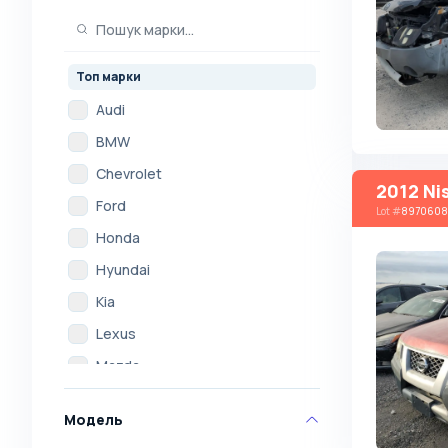
Топ марки
Audi
BMW
Chevrolet
2012 Ni
Ford
Lot
#
8970608
Honda
Hyundai
Kia
Lexus
Mazda
Mercedes
Модель
Mitsubishi