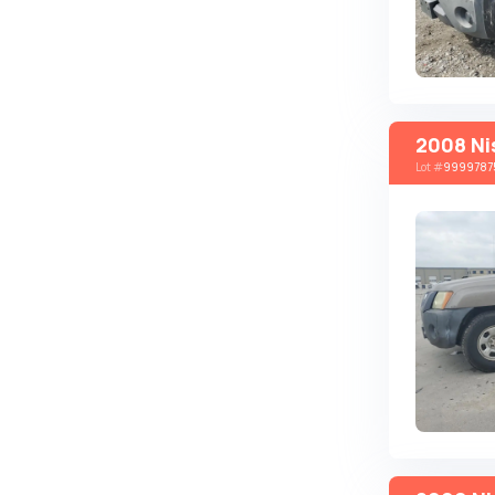
Autobianchi
Avatr
Avtokam
BAIC
2008 Ni
Lot
#
9999787
Bajaj
Baltijas Dzips
Batmobile
Bentley
Bertone
Bilenkin
Bio auto
Bitter
BMW
Borgward