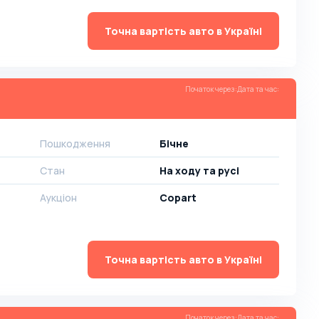
Точна вартість авто в Україні
Початок через
:
Дата та час
:
Пошкодження
Бічне
Стан
На ​​ходу та русі
Аукціон
Copart
Точна вартість авто в Україні
Початок через
:
Дата та час
: