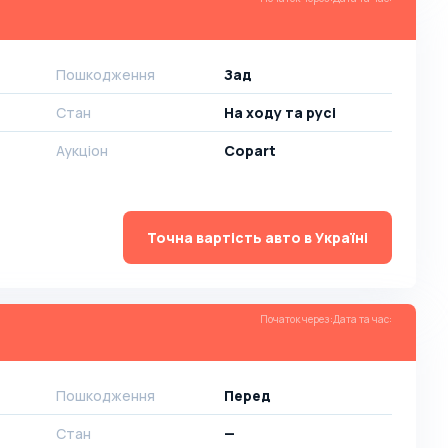
Пошкодження
Зад
Стан
На ​​ходу та русі
Аукціон
Copart
Точна вартість авто в Україні
Початок через
:
Дата та час
:
Пошкодження
Перед
Стан
—