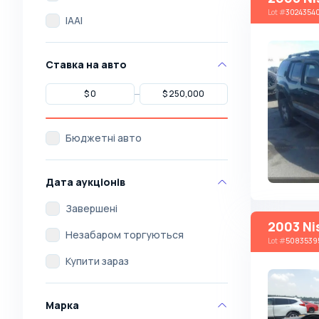
Lot
#
3024354
IAAI
Ставка на авто
Бюджетні авто
Дата аукціонів
Завершені
2003 Ni
Незабаром торгуються
Lot
#
5083539
Купити зараз
Марка