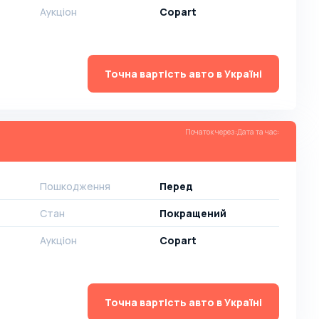
Аукціон
Copart
Точна вартість авто в Україні
Початок через
:
Дата та час
:
Пошкодження
Перед
Стан
Покращений
Аукціон
Copart
Точна вартість авто в Україні