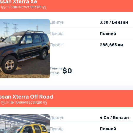
ssan Xterra Xe
VIN:
5N1ED28Y6YC583325
Двигун
3.3л / Бензин
Привід
Повний
Пробіг
288,665 км
$0
Поточна
ставка
ssan Xterra Off Road
VIN:
5N1AN08W36C514281
Двигун
4.0л / Бензин
Привід
Повний