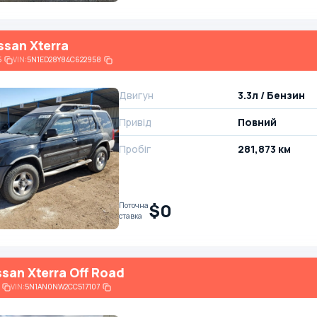
ssan Xterra
5
VIN:
5N1ED28Y84C622958
Двигун
3.3л / Бензин
Привід
Повний
Пробіг
281,873 км
$0
Поточна
ставка
ssan Xterra Off Road
VIN:
5N1AN0NW2CC517107