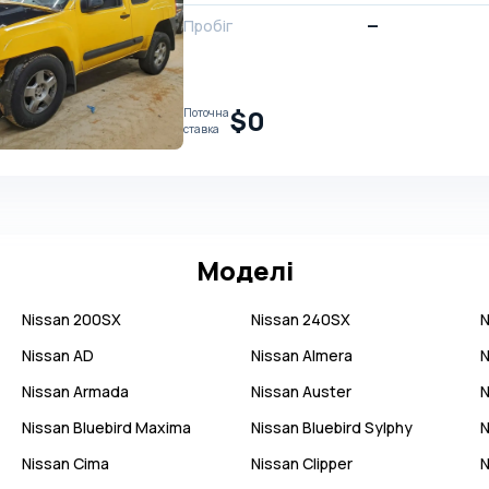
Пробіг
—
$0
Поточна
ставка
Моделі
Nissan
200SX
Nissan
240SX
N
Nissan
AD
Nissan
Almera
N
Nissan
Armada
Nissan
Auster
N
Nissan
Bluebird Maxima
Nissan
Bluebird Sylphy
N
Nissan
Cima
Nissan
Clipper
N