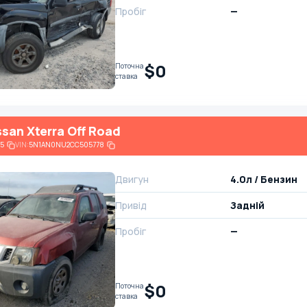
Пробіг
—
$0
Поточна
ставка
ssan Xterra Off Road
5
VIN:
5N1AN0NU2CC505778
Двигун
4.0л / Бензин
Привід
Задній
Пробіг
—
$0
Поточна
ставка