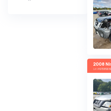
Alpina
Alpine
AMC
AM General
Apal
Ariel
Aro
Asia
2008 Ni
Lot
#
6159561
Aston Martin
Auburn
Audi
Aurus
Austin
Austin Healey