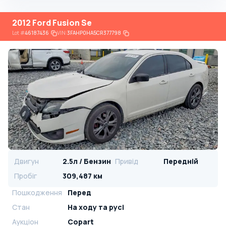
2012 Ford Fusion Se
Lot
#
46187436
VIN:
3FAHP0HA5CR377798
Двигун
2.5л / Бензин
Привід
Передній
Пробіг
309,487 км
Пошкодження
Перед
Стан
На ​​ходу та русі
Аукціон
Copart