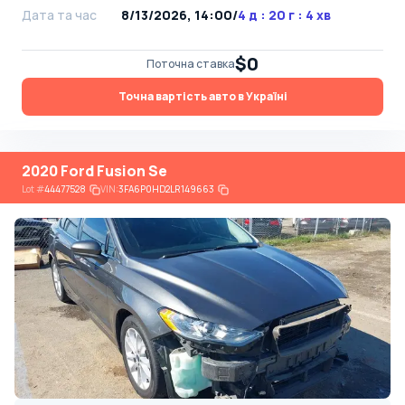
Дата та час
8/13/2026, 14:00
/
4 д : 20 г : 4 хв
$0
Поточна ставка
Точна вартість авто в Україні
2020 Ford Fusion Se
Lot
#
44477528
VIN:
3FA6P0HD2LR149663