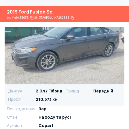
2019 Ford Fusion Se
Lot
#
49435036
VIN:
3FA6P0LU1KR262686
Двигун
2.0л / Гібрид
Привід
Передній
Пробіг
210,573 км
Пошкодження
Зад
Стан
На ​​ходу та русі
Аукціон
Copart