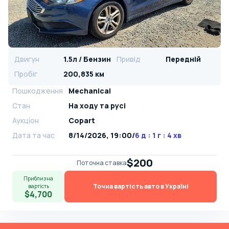
Двигун
1.5л / Бензин
Привід
Передній
Пробіг
200,835 км
Пошкодження
Mechanical
Стан
На ​​ходу та русі
Аукціон
Copart
Дата та час
8/14/2026, 19:00
/
6 д : 1 г : 4 хв
$200
Поточна ставка
Приблизна
Точна вартість авто в Україні
вартість
$4,700