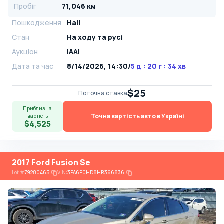
Пробіг
71,046 км
Пошкодження
Hail
Стан
На ​​ходу та русі
Аукціон
IAAI
Дата та час
8/14/2026, 14:30
/
5 д : 20 г : 34 хв
$25
Поточна ставка
Приблизна
Точна вартість авто в Україні
вартість
$4,525
2017 Ford Fusion Se
Lot
#
79280465
VIN:
3FA6P0HD8HR366836