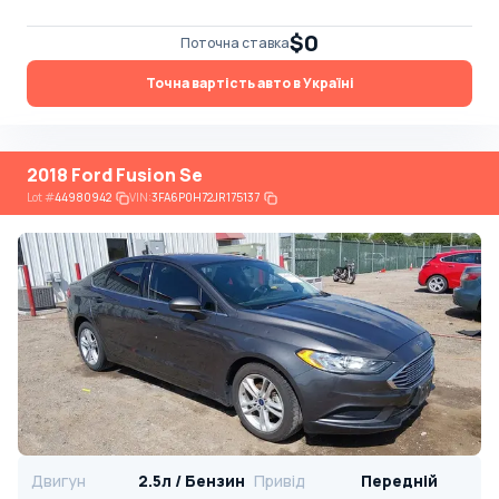
$0
Поточна ставка
Точна вартість авто в Україні
2018 Ford Fusion Se
Lot
#
44980942
VIN:
3FA6P0H72JR175137
Двигун
2.5л / Бензин
Привід
Передній