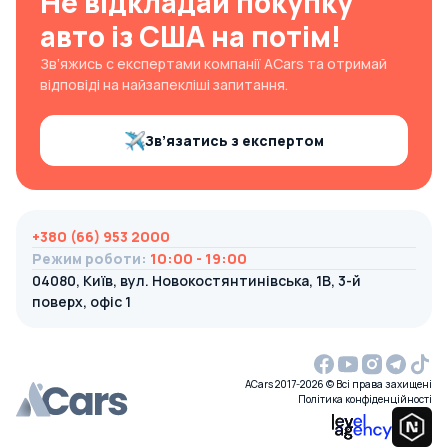
Не відкладай покупку
авто із США на потім!
Зв’яжись с експертами компанії ACars та отримай
відповіді на найзапекліші запитання.
Зв’язатись з експертом
+380 (66) 953 2000
Режим роботи
:
10:00 - 19:00
04080, Київ, вул. Новокостянтинівська, 1В, 3-й
поверх, офіс 1
ACars 2017-2026 © Всі права захищені
Політика конфіденційності