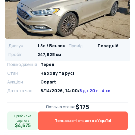
Двигун
1.5л / Бензин
Привід
Передній
Пробіг
247,828 км
Пошкодження
Перед
Стан
На ​​ходу та русі
Аукціон
Copart
Дата та час
8/14/2026, 14:00
/
5 д : 20 г : 4 хв
$175
Поточна ставка
Приблизна
Точна вартість авто в Україні
вартість
$4,675