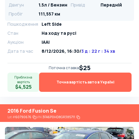
Двигун
1.5л / Бензин
Привід
Передній
Пробіг
111,557 км
Пошкодження
Left Side
Стан
На ​​ходу та русі
Аукціон
IAAI
Дата та час
8/12/2026, 16:30
/
3 д : 22 г : 34 хв
$25
Поточна ставка
Приблизна
Точна вартість авто в Україні
вартість
$4,525
2016 Ford Fusion Se
Lot
#
60790676
VIN:
3FA6P0HD8GR385711