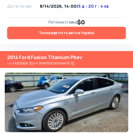
Дата та час
8/14/2026, 14:00
/
5 д : 20 г : 4 хв
$0
Поточна ставка
Точна вартість авто в Україні
2014 Ford Fusion Titanium Phev
Lot
#
62215826
VIN:
3FA6P0SU1ER146653