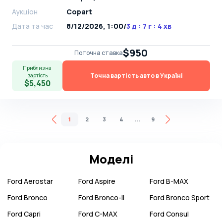
Аукціон
Copart
Дата та час
8/12/2026, 1:00
/
3 д : 7 г : 4 хв
$950
Поточна ставка
Приблизна
Точна вартість авто в Україні
вартість
$5,450
...
1
2
3
4
9
Моделі
Ford
Aerostar
Ford
Aspire
Ford
B-MAX
Ford
Bronco
Ford
Bronco-II
Ford
Bronco Sport
Ford
Capri
Ford
C-MAX
Ford
Consul