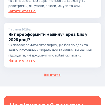
як він працює, чим відрізняється від кредиту та
розстрочки, які умови, плюси, мінуси та ком...
Читати статтю
11 травня 2026 р.
Як переоформити машину через Дію у
2026 році?
Як переоформити авто через Дію без поїздок та
зайвої плутанини? Зібрали все важливе: які машини
підходять, які документи потрібні, скільки ч...
Читати статтю
Всі статті