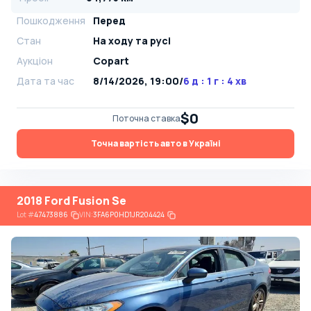
Пошкодження
Перед
Стан
На ​​ходу та русі
Аукціон
Copart
Дата та час
8/14/2026, 19:00
/
6 д : 1 г : 4 хв
$0
Поточна ставка
Точна вартість авто в Україні
2018 Ford Fusion Se
Lot
#
47473886
VIN:
3FA6P0HD1JR204424