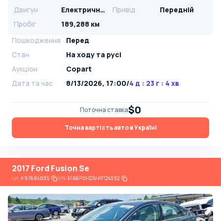
Двигун
Електричний
Привід
Передній
Пробіг
189,288 км
Пошкодження
Перед
Стан
На ​​ходу та русі
Аукціон
Copart
Дата та час
8/13/2026, 17:00
/
4 д : 23 г : 4 хв
$0
Поточна ставка
Точна вартість авто в Україні
2017 Ford Fusion Se
Lot
#
97684035
VIN:
3FA6P0HD5HR124392