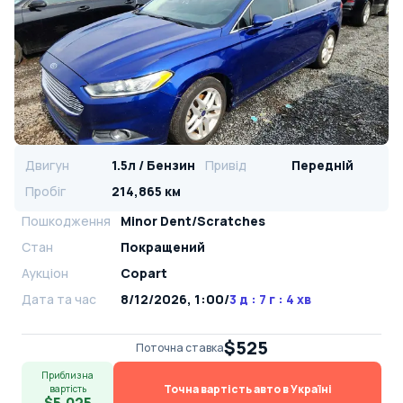
Двигун
1.5л / Бензин
Привід
Передній
Пробіг
214,865 км
Пошкодження
Minor Dent/Scratches
Стан
Покращений
Аукціон
Copart
Дата та час
8/12/2026, 1:00
/
3 д : 7 г : 4 хв
$525
Поточна ставка
Приблизна
Точна вартість авто в Україні
вартість