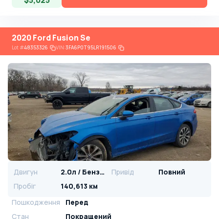
$5,025
2020 Ford Fusion Se
Lot
#
48353326
VIN:
3FA6P0T95LR191506
Двигун
2.0л / Бензин
Привід
Повний
Пробіг
140,613 км
Пошкодження
Перед
Стан
Покращений