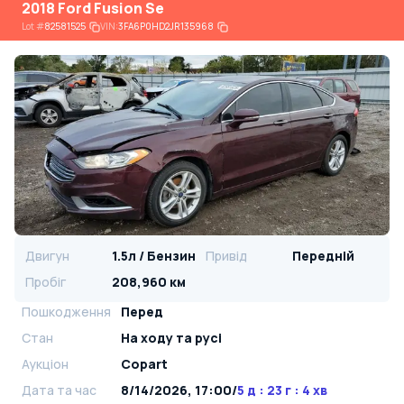
2018 Ford Fusion Se
Lot
#
82581525
VIN:
3FA6P0HD2JR135968
Двигун
1.5л / Бензин
Привід
Передній
Пробіг
208,960 км
Пошкодження
Перед
Стан
На ​​ходу та русі
Аукціон
Copart
Дата та час
8/14/2026, 17:00
/
5 д : 23 г : 4 хв