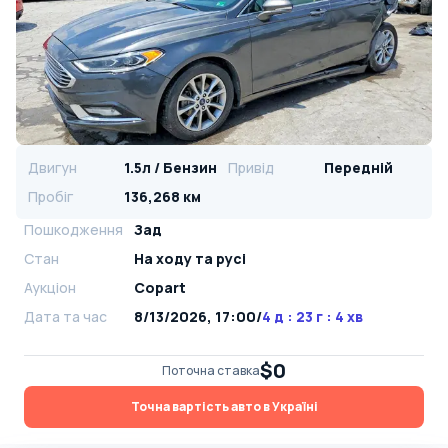
Двигун
1.5л / Бензин
Привід
Передній
Пробіг
136,268 км
Пошкодження
Зад
Стан
На ​​ходу та русі
Аукціон
Copart
Дата та час
8/13/2026, 17:00
/
4 д : 23 г : 4 хв
$0
Поточна ставка
Точна вартість авто в Україні