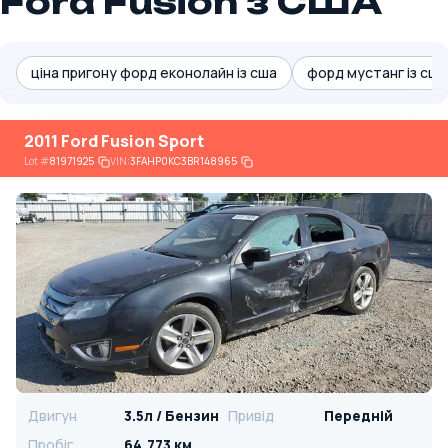
Ford Fusion з США
ціна пригону форд еконолайн із сша
форд мустанг із сша
2011 Ford Fusion Sport
Lot
#
81971925
VIN:
3FAHP0KC3BR148965
Двигун
3.5л / Бензин
Привід
Передній
Пробіг
64,773 км