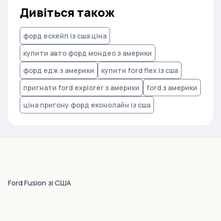
Дивіться також
форд ескейп із сша ціна
купити авто форд мондео з америки
форд едж з америки
купити ford flex із сша
пригнати ford explorer з америки
ford з америки
ціна пригону форд еконолайн із сша
Ford Fusion зі США