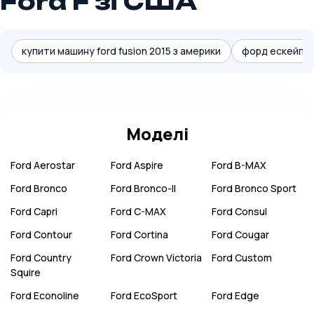
Ford F зі США
купити машину ford fusion 2015 з америки
форд ескейп із
Моделі
Ford
Aerostar
Ford
Aspire
Ford
B-MAX
Ford
Bronco
Ford
Bronco-II
Ford
Bronco Sport
Ford
Capri
Ford
C-MAX
Ford
Consul
Ford
Contour
Ford
Cortina
Ford
Cougar
Ford
Country
Ford
Crown Victoria
Ford
Custom
Squire
Ford
Econoline
Ford
EcoSport
Ford
Edge