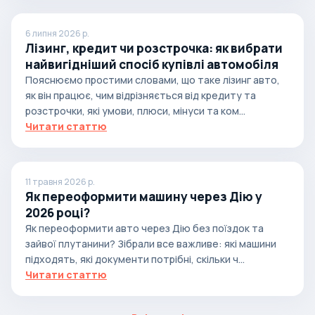
6 липня 2026 р.
Лізинг, кредит чи розстрочка: як вибрати
найвигідніший спосіб купівлі автомобіля
Пояснюємо простими словами, що таке лізинг авто,
як він працює, чим відрізняється від кредиту та
розстрочки, які умови, плюси, мінуси та ком...
Читати статтю
11 травня 2026 р.
Як переоформити машину через Дію у
2026 році?
Як переоформити авто через Дію без поїздок та
зайвої плутанини? Зібрали все важливе: які машини
підходять, які документи потрібні, скільки ч...
Читати статтю