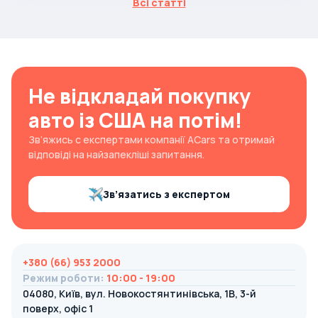
Всі статті
Не відкладай покупку
авто із США на потім!
Зв’яжись с експертами компанії ACars та отримай
відповіді на найзапекліші запитання.
Зв’язатись з експертом
+380 (66) 953 2000
Режим роботи
:
10:00 - 19:00
04080, Київ, вул. Новокостянтинівська, 1В, 3-й
поверх, офіс 1