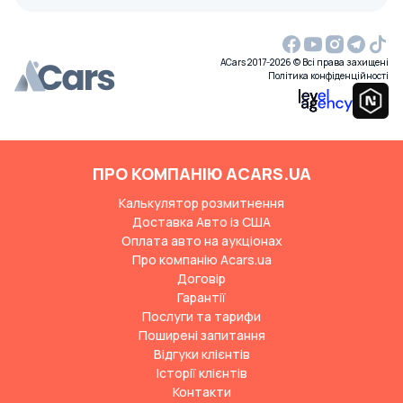
ACars 2017-2026 © Всі права захищені
Політика конфіденційності
ПРО КОМПАНІЮ ACARS.UA
Калькулятор розмитнення
Доставка Авто із США
Оплата авто на аукціонах
Про компанію Acars.ua
Договір
Гарантії
Послуги та тарифи
Поширені запитання
Відгуки клієнтів
Історії клієнтів
Контакти