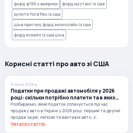
форд ф150 з америки
форд мустанг із сша
купити ford flex із сша
ціна пригону форд еконолайн із сша
форд ескейп із сша ціна
Корисні статті про авто зі США
8 липня 2026 р.
Податки при продажі автомобіля у 2026
році: скільки потрібно платити та в яких
випадках
Розбираємо, який податок сплачується під час
продажу авто в Україні у 2026 році: перший та другий
продаж за рік, легкові та вантажні авто, х...
Читати статтю